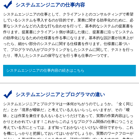
システムエンジニアの仕事内容
システムエンジニアの仕事として、クライアントとのコンサルティングで希望
しているシステムを導入するのが目的です。業務に関する効率化のために、必
要なシステムなどの入念な打ち合わせを行って、基本的なシステムの提案書を
作ります。提案書にクライアント側が承諾した後に、提案書に沿ってシステム
の効率化になるための仕様書を作る事になります。基本的な設計書が出来上が
ったら、細かい部分のシステムに関する仕様書を作ります。仕様書に基づい
て、プログラマの人がプログラミングをしたシステムに関して、テストを行っ
たり、導入したシステムの保守などを行う事も仕事の一つです。
システムエンジニアの仕事内容の続きはこちら
システムエンジニアとプログラマの違い
システムエンジニアとプログラマは一体何がちがうのでしょうか。「全く同じ
だ」とか「境界が曖昧だ」と考えている人もいらっしゃいますが、その「曖
昧」とは作業を兼任する人もいるというだけであって、実際の作業内容はしっ
かりとわかれています！これからこのようなプログラム関係の仕事につこうと
考えている方にとっては、まず知っておかないといけない部分ですから、これ
を機にしっかりと把握しておいてはいかがでしょうか。実際のワークフローが